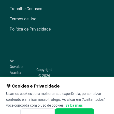
Trabalhe Conosco
Termos de Uso
Política de Privacidade
Av.
Osvaldo
Copyright
Aranha
© 2026
1022 –
Aegro.
Bom
🍪 Cookies e Privacidade
play_circle
camera_alt
public
work
Todos os
Fim,
direitos
Usamos cookies para melhorar sua experiência, personalizar
Porto
reservados.
conteúdo e analisar nosso tráfego. Ao clicar em "Aceitar todos",
Alegre –
você concorda com o uso de cookies.
Saiba mais
RS