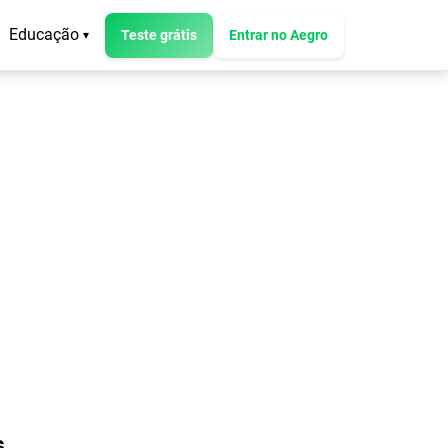
Educação
Teste grátis
Entrar no Aegro
▾
s