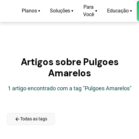
Para
Planos
Soluções
Educação
▾
▾
▾
▾
Você
Artigos sobre Pulgoes
Amarelos
1 artigo encontrado com a tag "Pulgoes Amarelos"
arrow_back
Todas as tags