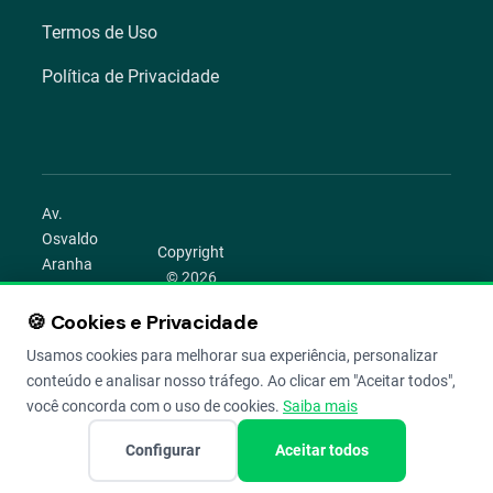
Termos de Uso
Política de Privacidade
Av.
Osvaldo
Copyright
Aranha
© 2026
1022 –
Aegro.
Bom
🍪 Cookies e Privacidade
play_circle
camera_alt
public
work
Todos os
Fim,
direitos
Usamos cookies para melhorar sua experiência, personalizar
Porto
reservados.
conteúdo e analisar nosso tráfego. Ao clicar em "Aceitar todos",
Alegre –
você concorda com o uso de cookies.
Saiba mais
RS
Configurar
Aceitar todos