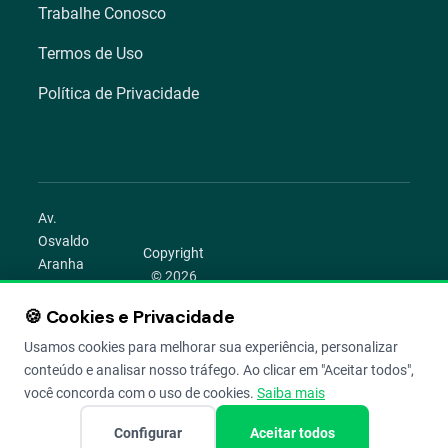
Trabalhe Conosco
Termos de Uso
Política de Privacidade
Av.
Osvaldo
Copyright
Aranha
© 2026
1022 –
Aegro.
Bom
🍪 Cookies e Privacidade
play_circle
camera_alt
public
work
Todos os
Fim,
direitos
Usamos cookies para melhorar sua experiência, personalizar
Porto
reservados.
conteúdo e analisar nosso tráfego. Ao clicar em "Aceitar todos",
Alegre –
você concorda com o uso de cookies.
Saiba mais
RS
Configurar
Aceitar todos