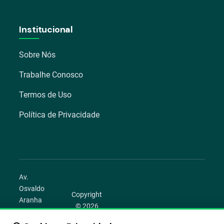
Institucional
Sobre Nós
Trabalhe Conosco
Termos de Uso
Política de Privacidade
Av.
Osvaldo
Copyright
Aranha
© 2026
1022 –
Aegro.
Bom