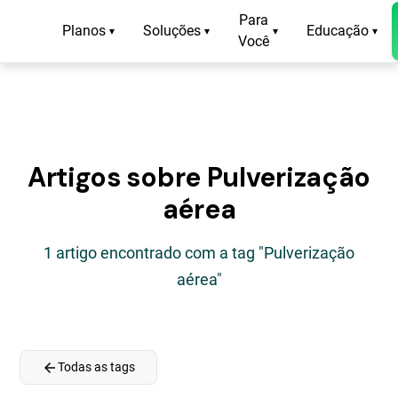
Para
Planos
Soluções
Educação
▾
▾
▾
▾
Você
Artigos sobre Pulverização
aérea
1 artigo encontrado com a tag "Pulverização
aérea"
arrow_back
Todas as tags