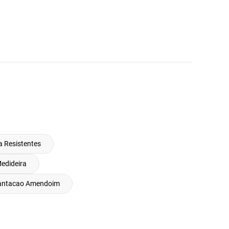
a Resistentes
edideira
antacao Amendoim