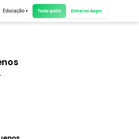
Educação
Teste grátis
Entrar no Aegro
▾
enos
"
quenos