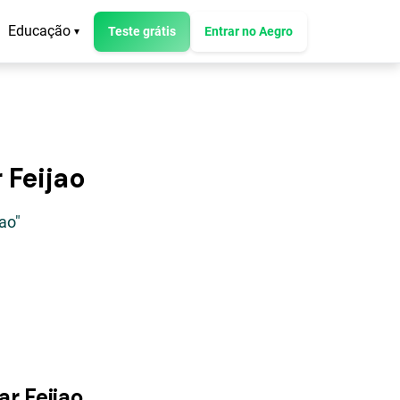
Educação
Teste grátis
Entrar no Aegro
▾
 Feijao
ao"
ar Feijao