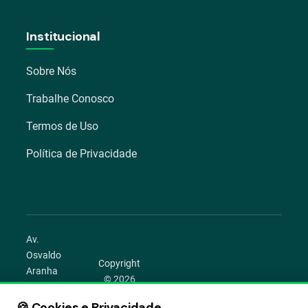
Institucional
Sobre Nós
Trabalhe Conosco
Termos de Uso
Política de Privacidade
Av.
Osvaldo
Copyright
Aranha
© 2026
1022 –
Aegro.
Bom
🍪 Cookies e Privacidade