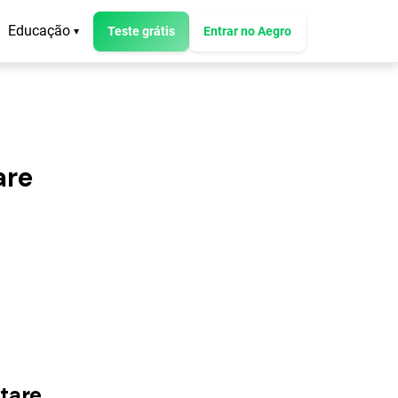
Educação
Teste grátis
Entrar no Aegro
▾
are
tare