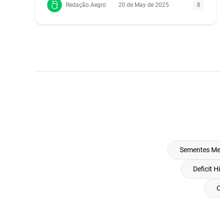
Redação Aegro
20 de May de 2025
8
Sementes Me
Deficit H
C