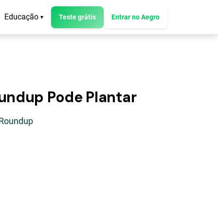
Educação
Teste grátis
Entrar no Aegro
▾
oundup Pode Plantar
 Roundup