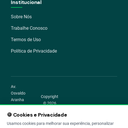
Institucional
Sobre Nós
Trabalhe Conosco
Termos de Uso
Política de Privacidade
Av.
Osvaldo
Copyright
Aranha
© 2026
1022 –
Aegro.
Bom
🍪 Cookies e Privacidade
play_circle
camera_alt
public
work
Todos os
Fim,
direitos
Usamos cookies para melhorar sua experiência, personalizar
Porto