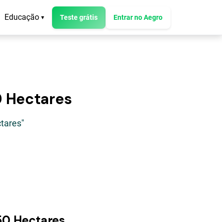
Educação
Teste grátis
Entrar no Aegro
▾
0 Hectares
tares"
450 Hectares