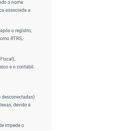
ando o nome
ica associada a
pós o registro,
(como RTRS,
Fiscal),
ico e o contábil.
s desconectadas)
lexas, devido à
de impede o