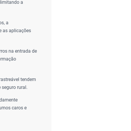
limitando a
s, a
e as aplicações
rros na entrada de
formação
rastreável tendem
 seguro rural.
pidamente
sumos caros e