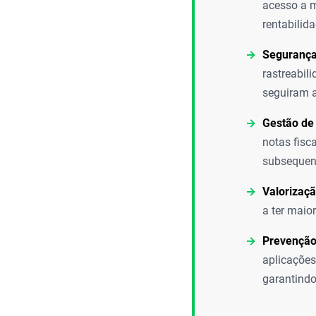
acesso a m
rentabilid
Segurança
rastreabil
seguiram a
Gestão de
notas fisc
subsequen
Valorizaçã
a ter maio
Prevenção
aplicações
garantindo