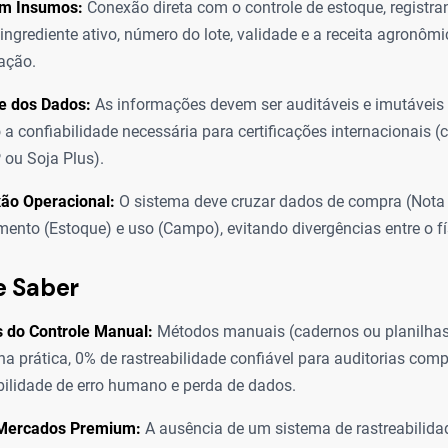
om Insumos:
Conexão direta com o controle de estoque, registr
 ingrediente ativo, número do lote, validade e a receita agronôm
ação.
e dos Dados:
As informações devem ser auditáveis e imutáveis a
 a confiabilidade necessária para certificações internacionais 
ou Soja Plus).
xão Operacional:
O sistema deve cruzar dados de compra (Nota 
nto (Estoque) e uso (Campo), evitando divergências entre o fís
e Saber
s do Controle Manual:
Métodos manuais (cadernos ou planilha
na prática, 0% de rastreabilidade confiável para auditorias comp
bilidade de erro humano e perda de dados.
Mercados Premium:
A ausência de um sistema de rastreabilida