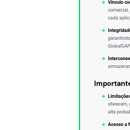
Vínculo c
comercial,
cada aplic
Integridad
garantindo
GlobalGAP 
Intercone
armazename
Important
Limitaçõe
oferecem, 
alta proba
Acesso a 