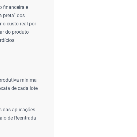
 financeira e
a preta” dos
 o custo real por
tar do produto
rdícios
 produtiva mínima
exata de cada lote
os das aplicações
valo de Reentrada