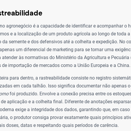
streabilidade
 no agronegócio é a capacidade de identificar e acompanhar o hi
mos e a localização de um produto agrícola ao longo de toda a 
 da semente e dos defensivos até a colheita e expedição. No con
 apenas um diferencial de marketing para se tornar uma exigência
 atender às normativas do Ministério da Agricultura e Pecuária
s de importação de mercados como a União Europeia e a China.
teira para dentro, a rastreabilidade consiste no registro sistemá
izadas em cada talhão. Isso significa documentar não apenas o
omo
foi produzido. Envolve a conexão precisa entre os estoques
 de aplicação e a colheita final. Diferente de anotações espars
oderna exige a integridade dos dados, garantindo que, em caso 
tária, o produtor consiga provar exatamente quais princípios at
ais doses, datas e respeitando quais períodos de carência.