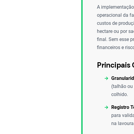
A implementação d
operacional da fa
custos de produçã
hectare ou por sa
final. Sem esse p
financeiros e ris
Principais 
Granulari
(talhão ou
colhido.
Registro T
para valid
na lavoura