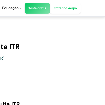
Educação
Teste grátis
Entrar no Aegro
▾
ta ITR
TR"
ulta ITR