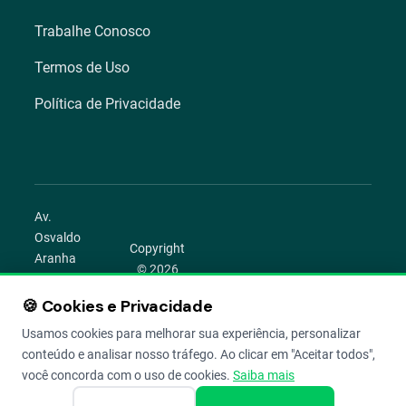
Trabalhe Conosco
Termos de Uso
Política de Privacidade
Av.
Osvaldo
Copyright
Aranha
© 2026
1022 –
Aegro.
Bom
🍪 Cookies e Privacidade
play_circle
camera_alt
public
work
Todos os
Fim,
direitos
Usamos cookies para melhorar sua experiência, personalizar
Porto
reservados.
conteúdo e analisar nosso tráfego. Ao clicar em "Aceitar todos",
Alegre –
você concorda com o uso de cookies.
Saiba mais
RS