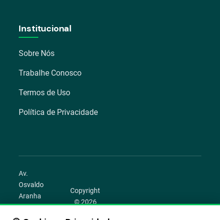
Institucional
Sobre Nós
Trabalhe Conosco
Termos de Uso
Política de Privacidade
Av.
Osvaldo
Copyright
Aranha
© 2026
1022 –
Aegro.
Bom