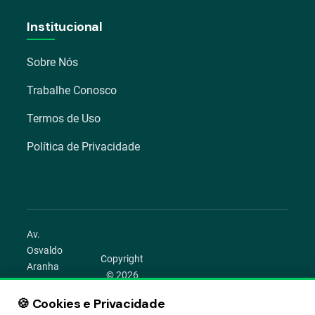
Institucional
Sobre Nós
Trabalhe Conosco
Termos de Uso
Política de Privacidade
Av.
Osvaldo
Copyright
Aranha
© 2026
1022 –
Aegro.
Bom
🍪 Cookies e Privacidade
play_circle
camera_alt
public
work
Todos os