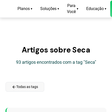
Para
Planos
Soluções
Educação
▾
▾
▾
▾
Você
Artigos sobre Seca
93 artigos encontrados com a tag "Seca"
arrow_back
Todas as tags