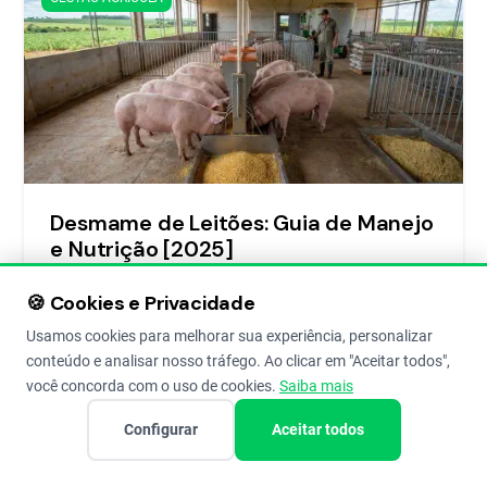
Desmame de Leitões: Guia de Manejo
e Nutrição [2025]
Maximize o ganho de peso pós-desmame dos seus
🍪 Cookies e Privacidade
leitões! Dicas de manejo e nutrição, desde a ração pré-
inicial até o uso de bandejas. Evite perdas e aumente
Usamos cookies para melhorar sua experiência, personalizar
seus
conteúdo e analisar nosso tráfego. Ao clicar em "Aceitar todos",
você concorda com o uso de cookies.
Saiba mais
Redação Aegro
8 de Oct de 2025
5
Configurar
Aceitar todos