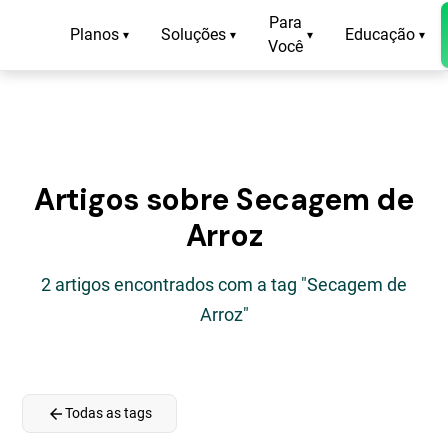
Para
Planos
Soluções
Educação
▾
▾
▾
▾
Você
Artigos sobre Secagem de
Arroz
2 artigos encontrados com a tag "Secagem de
Arroz"
arrow_back
Todas as tags