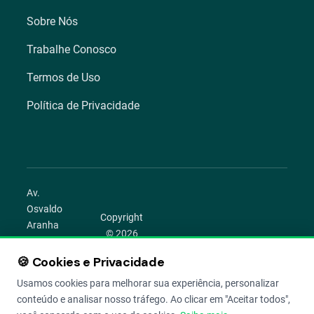
Sobre Nós
Trabalhe Conosco
Termos de Uso
Política de Privacidade
Av.
Osvaldo
Copyright
Aranha
© 2026
1022 –
Aegro.
Bom
🍪 Cookies e Privacidade
play_circle
camera_alt
public
work
Todos os
Fim,
direitos
Usamos cookies para melhorar sua experiência, personalizar
Porto
reservados.
conteúdo e analisar nosso tráfego. Ao clicar em "Aceitar todos",
Alegre –