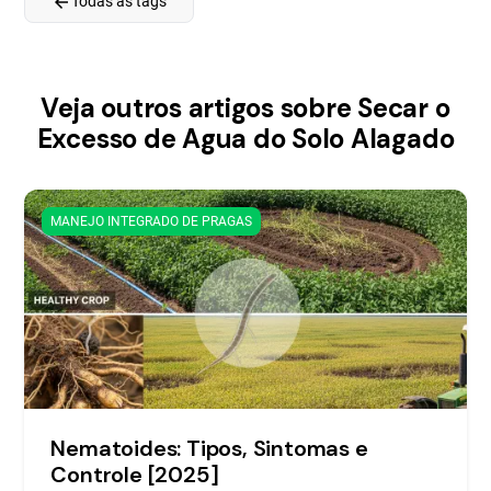
arrow_back
Todas as tags
Veja outros artigos sobre Secar o
Excesso de Agua do Solo Alagado
MANEJO INTEGRADO DE PRAGAS
Nematoides: Tipos, Sintomas e
Controle [2025]