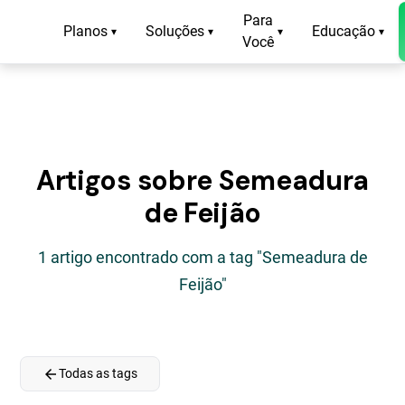
Para
Planos
Soluções
Educação
▾
▾
▾
▾
Você
Artigos sobre Semeadura
de Feijão
1 artigo encontrado com a tag "Semeadura de
Feijão"
arrow_back
Todas as tags