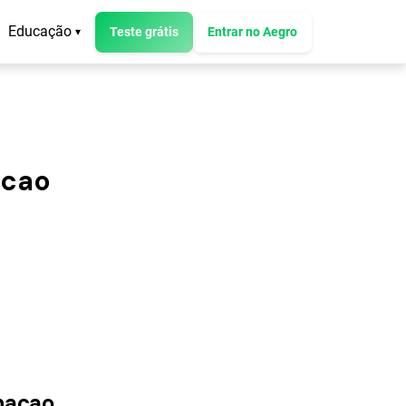
Educação
Teste grátis
Entrar no Aegro
▾
acao
"
nacao