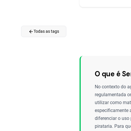
arrow_back
Todas as tags
O que é S
No contexto do ag
regulamentada on
utilizar como mat
especificamente a
diferenciar o us
pirataria. Para q