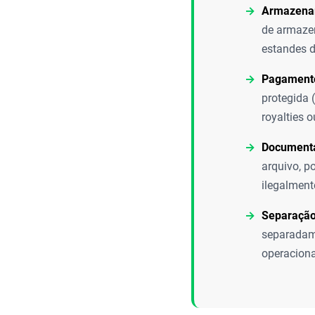
Armazenam
de armazen
estandes d
Pagamento
protegida 
royalties 
Document
arquivo, p
ilegalment
Separação 
separadame
operaciona