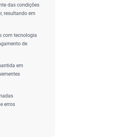
nte das condições
r, resultando em
s com tecnologia
pagamento de
 mantida em
 sementes
enadas
e erros