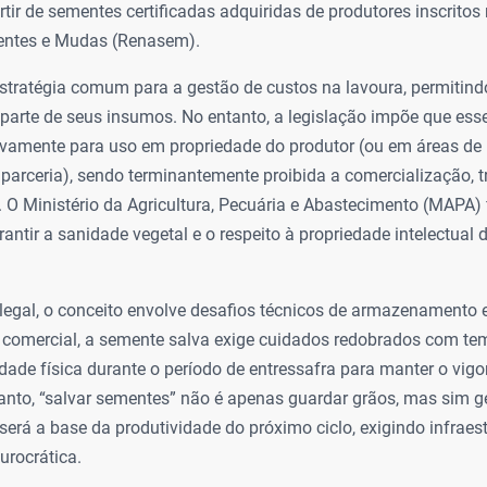
ir de sementes certificadas adquiridas de produtores inscritos 
entes e Mudas (Renasem).
stratégia comum para a gestão de custos na lavoura, permitindo
arte de seus insumos. No entanto, a legislação impõe que esse
ivamente para uso em propriedade do produtor (ou em áreas de 
parceria), sendo terminantemente proibida a comercialização, 
O Ministério da Agricultura, Pecuária e Abastecimento (MAPA) 
rantir a sanidade vegetal e o respeito à propriedade intelectual 
legal, o conceito envolve desafios técnicos de armazenamento 
o comercial, a semente salva exige cuidados redobrados com te
dade física durante o período de entressafra para manter o vigor
anto, “salvar sementes” não é apenas guardar grãos, mas sim g
será a base da produtividade do próximo ciclo, exigindo infrae
urocrática.