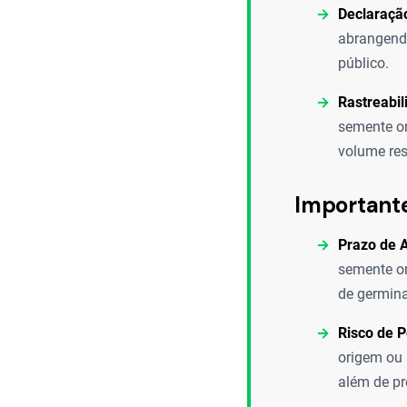
Declaraçã
abrangendo
público.
Rastreabi
semente or
volume res
Important
Prazo de 
semente or
de germina
Risco de P
origem ou 
além de pr