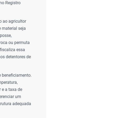
no Registro
 ao agricultor
 material seja
posse,
troca ou permuta
fiscaliza essa
dos detentores de
e beneficiamento.
mperatura,
 e a taxa de
erenciar um
strutura adequada