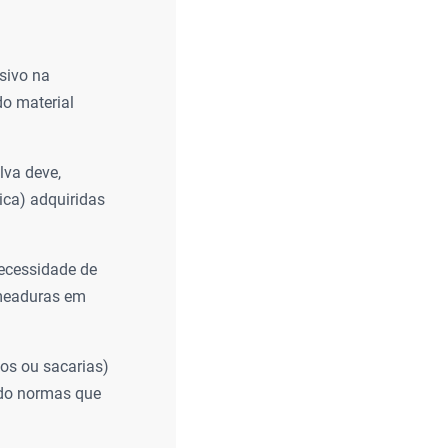
sivo na
do material
lva deve,
ica) adquiridas
ecessidade de
emeaduras em
os ou sacarias)
ndo normas que