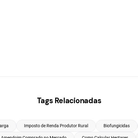
Tags Relacionadas
Larga
Imposto de Renda Produtor Rural
Biofungicidas
r Amendoim Comprado no Mercado
Como Calcular Hectares