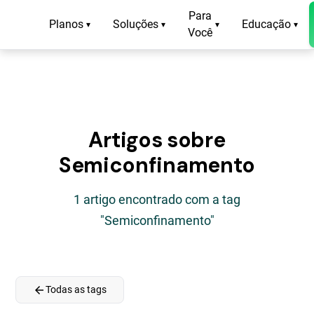
Para
Planos
Soluções
Educação
▾
▾
▾
▾
Você
Artigos sobre
Semiconfinamento
1 artigo encontrado com a tag
"Semiconfinamento"
arrow_back
Todas as tags