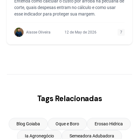
Entenda como calcular o custo por arroba na pecuária de
corte, quais despesas entram no cálculo e como usar
esse indicador para proteger sua margem.
Alasse Oliveira
12 de May de 2026
7
Tags Relacionadas
Blog Goiaba
Oque e Boro
Erosao Hidrica
Ia Agronegócio
Semeadora Adubadora