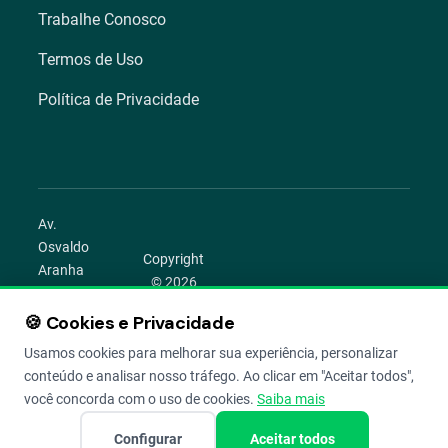
Trabalhe Conosco
Termos de Uso
Política de Privacidade
Av.
Osvaldo
Copyright
Aranha
© 2026
1022 –
Aegro.
Bom
🍪 Cookies e Privacidade
play_circle
camera_alt
public
work
Todos os
Fim,
direitos
Usamos cookies para melhorar sua experiência, personalizar
Porto
reservados.
conteúdo e analisar nosso tráfego. Ao clicar em "Aceitar todos",
Alegre –
você concorda com o uso de cookies.
Saiba mais
RS
Configurar
Aceitar todos