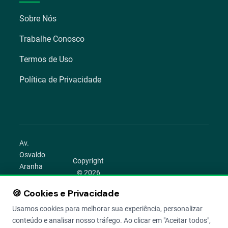
Sobre Nós
Trabalhe Conosco
Termos de Uso
Política de Privacidade
Av.
Osvaldo
Copyright
Aranha
© 2026
1022 –
Aegro.
Bom
🍪 Cookies e Privacidade
play_circle
camera_alt
public
work
Todos os
Fim,
direitos
Usamos cookies para melhorar sua experiência, personalizar
Porto
reservados.
conteúdo e analisar nosso tráfego. Ao clicar em "Aceitar todos",
Alegre –