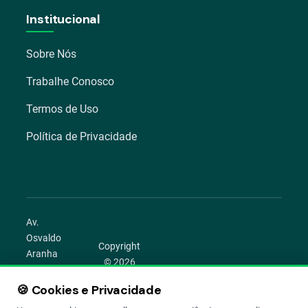
Institucional
Sobre Nós
Trabalhe Conosco
Termos de Uso
Política de Privacidade
Av.
Osvaldo
Copyright
Aranha
© 2026
1022 –
Aegro.
Bom
🍪 Cookies e Privacidade
play_circle
camera_alt
public
work
Todos os
Fim,