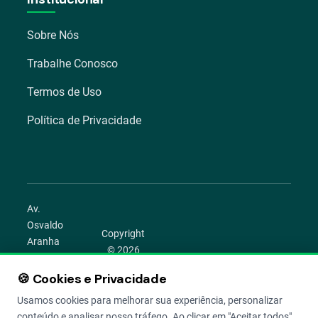
Sobre Nós
Trabalhe Conosco
Termos de Uso
Política de Privacidade
Av.
Osvaldo
Copyright
Aranha
© 2026
1022 –
Aegro.
Bom
🍪 Cookies e Privacidade
play_circle
camera_alt
public
work
Todos os
Fim,
direitos
Usamos cookies para melhorar sua experiência, personalizar
Porto
reservados.
conteúdo e analisar nosso tráfego. Ao clicar em "Aceitar todos",