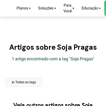
Para
Planos
Soluções
Educação
▾
▾
▾
▾
Você
Artigos sobre Soja Pragas
1 artigo encontrado com a tag "Soja Pragas"
arrow_back
Todas as tags
Veja outros artigos sobre Soja