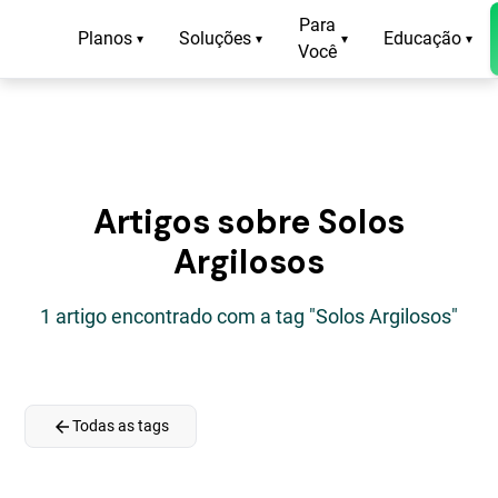
Para
Planos
Soluções
Educação
▾
▾
▾
▾
Você
Artigos sobre Solos
Argilosos
1 artigo encontrado com a tag "Solos Argilosos"
arrow_back
Todas as tags