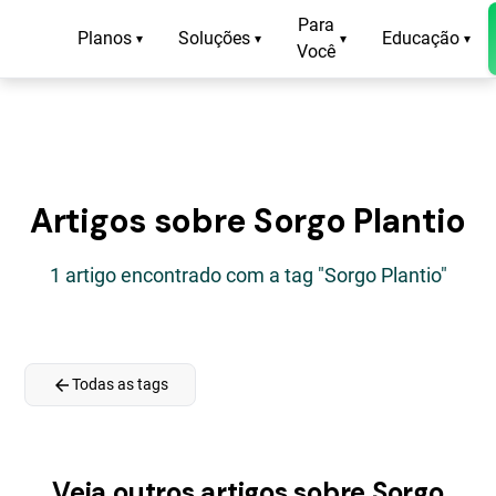
Para
Planos
Soluções
Educação
▾
▾
▾
▾
Você
Artigos sobre Sorgo Plantio
1 artigo encontrado com a tag "Sorgo Plantio"
arrow_back
Todas as tags
Veja outros artigos sobre Sorgo