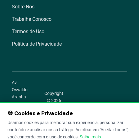
Sobre Nós
Trabalhe Conosco
Termos de Uso
Política de Privacidade
Av.
Osvaldo
Copyright
Aranha
© 2026
1022 –
Aegro.
Bom
🍪 Cookies e Privacidade
play_circle
camera_alt
public
work
Todos os
Fim,
direitos
Usamos cookies para melhorar sua experiência, personalizar
Porto
reservados.
conteúdo e analisar nosso tráfego. Ao clicar em "Aceitar todos",
Alegre –
você concorda com o uso de cookies.
Saiba mais