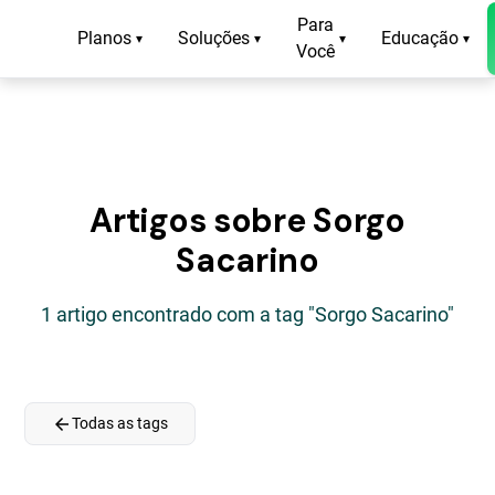
Para
Planos
Soluções
Educação
▾
▾
▾
▾
Você
Artigos sobre Sorgo
Sacarino
1 artigo encontrado com a tag "Sorgo Sacarino"
arrow_back
Todas as tags