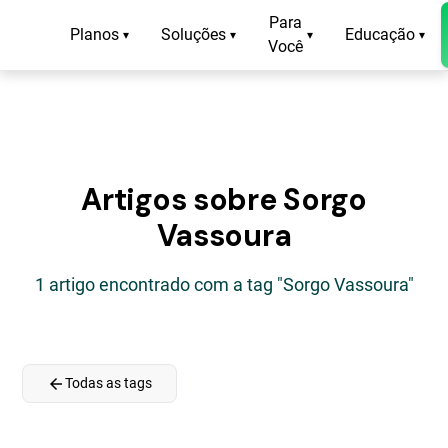
Para
Planos
Soluções
Educação
▾
▾
▾
▾
Você
Artigos sobre Sorgo
Vassoura
1 artigo encontrado com a tag "Sorgo Vassoura"
arrow_back
Todas as tags