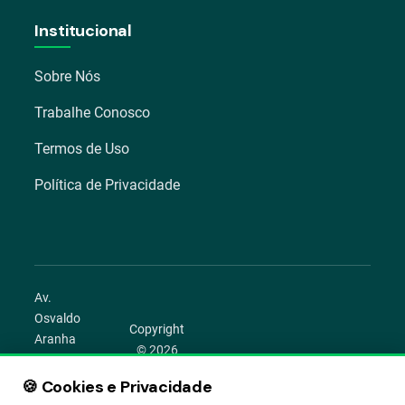
Institucional
Sobre Nós
Trabalhe Conosco
Termos de Uso
Política de Privacidade
Av.
Osvaldo
Copyright
Aranha
© 2026
1022 –
Aegro.
Bom
🍪 Cookies e Privacidade
play_circle
camera_alt
public
work
Todos os
Fim,