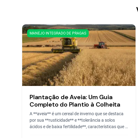
MANEJO INTEGRADO DE PRAGAS
Plantação de Aveia: Um Guia
Completo do Plantio à Colheita
A **aveia** é um cereal de inverno que se destaca
por sua **rusticidade** e **tolerância a solos
ácidos e de baixa fertilidade**, características que a
tornam u