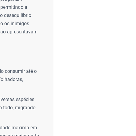
 permitindo a
o desequilíbrio
do os inimigos
 não apresentavam
do consumir até o
folhadoras,
iversas espécies
no todo, migrando
ocidade máxima em
uns na maior parte