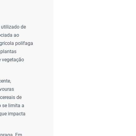
 utilizado de
ociada ao
grícola polífaga
 plantas
 e vegetação
ente,
avouras
cereais de
 se limita a
 que impacta
a praga. Em