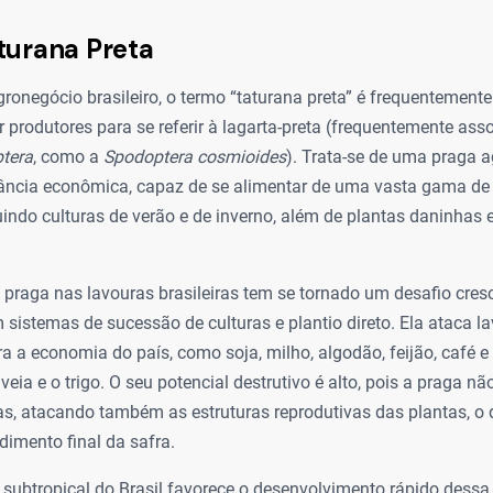
turana Preta
ronegócio brasileiro, o termo “taturana preta” é frequentemente
 produtores para se referir à lagarta-preta (frequentemente ass
tera
, como a
Spodoptera cosmioides
). Trata-se de uma praga a
ância econômica, capaz de se alimentar de uma vasta gama de
uindo culturas de verão e de inverno, além de plantas daninhas
praga nas lavouras brasileiras tem se tornado um desafio cresc
sistemas de sucessão de culturas e plantio direto. Ela ataca l
 a economia do país, como soja, milho, algodão, feijão, café e 
eia e o trigo. O seu potencial destrutivo é alto, pois a praga não
as, atacando também as estruturas reprodutivas das plantas, o
dimento final da safra.
e subtropical do Brasil favorece o desenvolvimento rápido dess