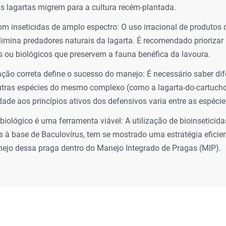
as lagartas migrem para a cultura recém-plantada.
m inseticidas de amplo espectro: O uso irracional de produtos
elimina predadores naturais da lagarta. É recomendado priorizar 
os ou biológicos que preservem a fauna benéfica da lavoura.
cação correta define o sucesso do manejo: É necessário saber dife
utras espécies do mesmo complexo (como a lagarta-do-cartucho)
idade aos princípios ativos dos defensivos varia entre as espécie
 biológico é uma ferramenta viável: A utilização de bioinseticid
 à base de Baculovírus, tem se mostrado uma estratégia eficien
ejo dessa praga dentro do Manejo Integrado de Pragas (MIP).