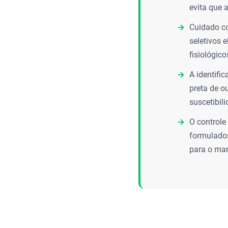
evita que 
Cuidado co
seletivos 
fisiológic
A identifi
preta de o
suscetibil
O controle
formulados
para o man