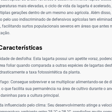
eraturas mais elevadas, o ciclo de vida da lagarta é acelerado,
tiplas gerações dentro de um mesmo ano agrícola. Além disso, 
o pelo uso indiscriminado de defensivos agrícolas tem elimina
a, facilitando surtos populacionais severos em áreas que antes
tação.
Características
idade de desfolha: Esta lagarta possui um apetite voraz, poden
rea foliar quando comparada a outras espécies de lagartas des
drasticamente a taxa fotossintética da planta.
ífago: Consegue sobreviver e se multiplicar alimentando-se de d
, o que facilita sua permanência na área de cultivo durante o a
 daninhas para a cultura principal.
ida influenciado pelo clima: Seu desenvolvimento atinge a vel
temperatura ambiente entre 25 °C e 28 °C, condições muito com