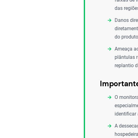
das regiõe
Danos dire
diretamen
do produto 
Ameaça ao 
plântulas 
replantio d
Important
O monitora
especialme
identifica
A dessecaç
hospedeira