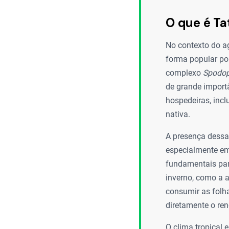
O que é Ta
No contexto do ag
forma popular por
complexo
Spodop
de grande import
hospedeiras, incl
nativa.
A presença dessa 
especialmente em 
fundamentais para
inverno, como a av
consumir as folh
diretamente o ren
O clima tropical 