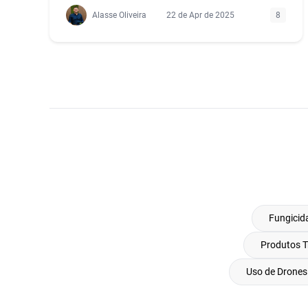
Alasse Oliveira
22 de Apr de 2025
8
Fungicid
Produtos T
Uso de Drones 