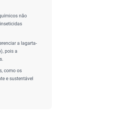
 químicos não
inseticidas
renciar a lagarta-
, pois a
s.
as, como os
te e sustentável