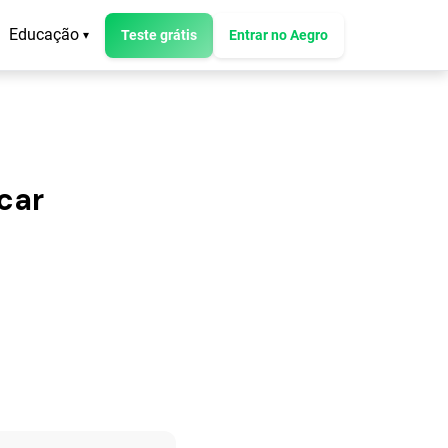
Educação
Teste grátis
Entrar no Aegro
▾
car