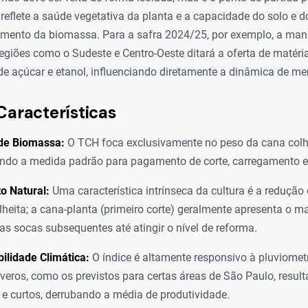
e reflete a saúde vegetativa da planta e a capacidade do solo e
cimento da biomassa. Para a safra 2024/25, por exemplo, a ma
egiões como o Sudeste e Centro-Oeste ditará a oferta de matéri
de açúcar e etanol, influenciando diretamente a dinâmica de me
Características
 de Biomassa:
O TCH foca exclusivamente no peso da cana colh
endo a medida padrão para pagamento de corte, carregamento e 
o Natural:
Uma característica intrínseca da cultura é a reduçã
olheita; a cana-planta (primeiro corte) geralmente apresenta o m
as socas subsequentes até atingir o nível de reforma.
bilidade Climática:
O índice é altamente responsivo à pluviometri
everos, como os previstos para certas áreas de São Paulo, resu
 e curtos, derrubando a média de produtividade.