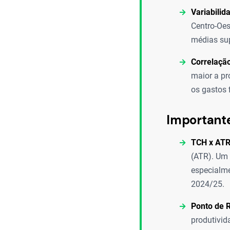
Variabilid
Centro-Oes
médias sup
Correlaçã
maior a pr
os gastos 
Important
TCH x ATR
(ATR). Um 
especialme
2024/25.
Ponto de 
produtivid