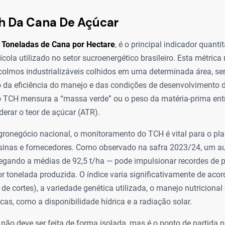
ch Da Cana De Açúcar
a
Toneladas de Cana por Hectare
, é o principal indicador quanti
ícola utilizado no setor sucroenergético brasileiro. Esta métrica
 colmos industrializáveis colhidos em uma determinada área, s
o da eficiência do manejo e das condições de desenvolvimento 
 o TCH mensura a “massa verde” ou o peso da matéria-prima ent
derar o teor de açúcar (ATR).
gronegócio nacional, o monitoramento do TCH é vital para o pl
usinas e fornecedores. Como observado na safra 2023/24, um a
hegando a médias de 92,5 t/ha — pode impulsionar recordes de p
or tonelada produzida. O índice varia significativamente de aco
de cortes), a variedade genética utilizada, o manejo nutricional 
cas, como a disponibilidade hídrica e a radiação solar.
não deve ser feita de forma isolada, mas é o ponto de partida p