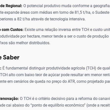
ade Regional:
O potencial produtivo muda conforme a geografia
te expande áreas com médias em torno de 81,5 t/ha, o Sudest
eriores a 82 t/ha através de tecnologia intensiva.
o com Custos:
Existe uma relação inversa entre TCH e custo unit
odutividade por hectare, menor tende a ser o custo de produção 
fixos são melhor distribuídos.
e Saber
:
É fundamental distinguir produtividade agrícola (TCH) de qual
TCH alto com baixo teor de açúcar pode resultar em menor renta
nte em cenários de queda no preço do ATR, como projetado par
Renovação:
O TCH é o critério decisivo para a reforma do canav
ade cai abaixo do “ponto de equilíbrio econômico” (onde a recei