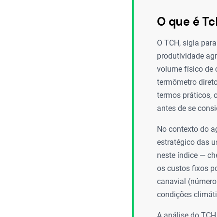
O que é T
O TCH, sigla par
produtividade agr
volume físico de
termômetro diret
termos práticos,
antes de se consi
No contexto do a
estratégico das 
neste índice — c
os custos fixos p
canavial (número 
condições climáti
A análise do TCH 