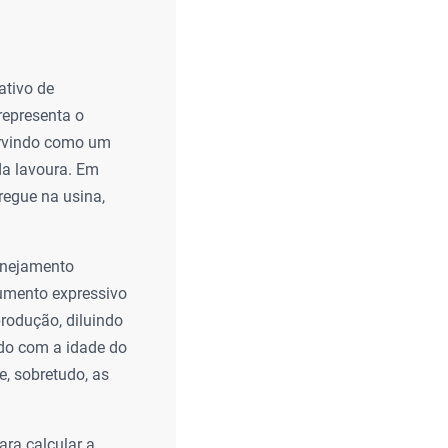
tativo de
 representa o
ervindo como um
da lavoura. Em
regue na usina,
anejamento
umento expressivo
rodução, diluindo
rdo com a idade do
e, sobretudo, as
ara calcular a