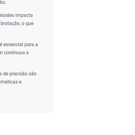
tio.
atoides impacta
 brotação, o que
é essencial para a
m contínuos e
a de precisão são
imáticas e