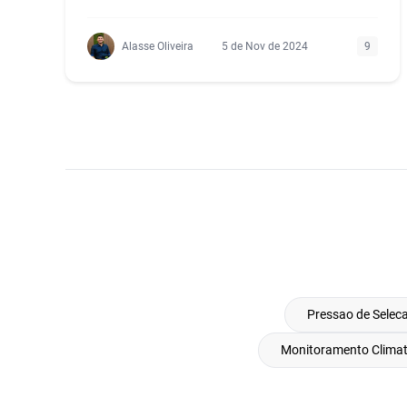
Alasse Oliveira
5 de Nov de 2024
9
Pressao de Selec
Monitoramento Climati