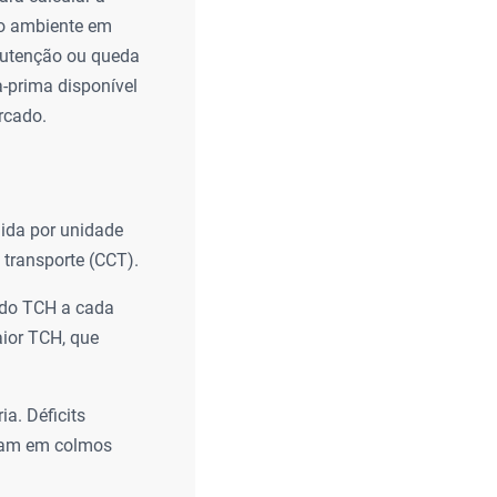
 do ambiente em
nutenção ou queda
a-prima disponível
rcado.
ida por unidade
transporte (CCT).
o do TCH a cada
aior TCH, que
a. Déficits
ltam em colmos