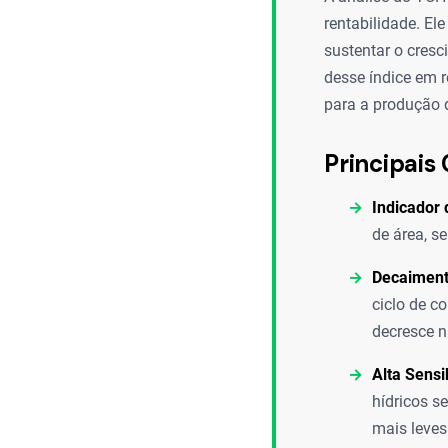
rentabilidade. El
sustentar o cres
desse índice em r
para a produção 
Principais 
Indicador
de área, s
Decaiment
ciclo de c
decresce n
Alta Sensi
hídricos s
mais leves