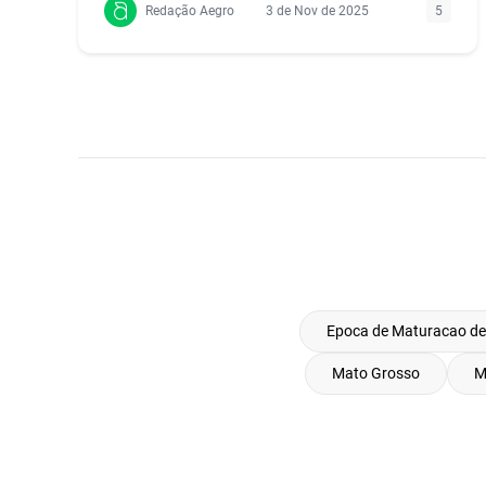
Redação Aegro
3 de Nov de 2025
5
Epoca de Maturacao de 
Mato Grosso
M