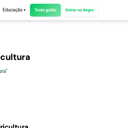
Educação
Teste grátis
Entrar no Aegro
▾
icultura
ura"
ricultura