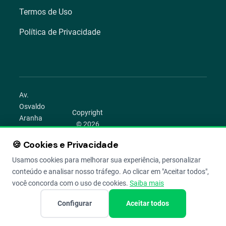
Termos de Uso
Política de Privacidade
Av.
Osvaldo
Copyright
Aranha
© 2026
1022 –
Aegro.
Bom
🍪 Cookies e Privacidade
play_circle
camera_alt
public
work
Todos os
Fim,
direitos
Usamos cookies para melhorar sua experiência, personalizar
Porto
reservados.
conteúdo e analisar nosso tráfego. Ao clicar em "Aceitar todos",
Alegre –
você concorda com o uso de cookies.
Saiba mais
RS
Configurar
Aceitar todos