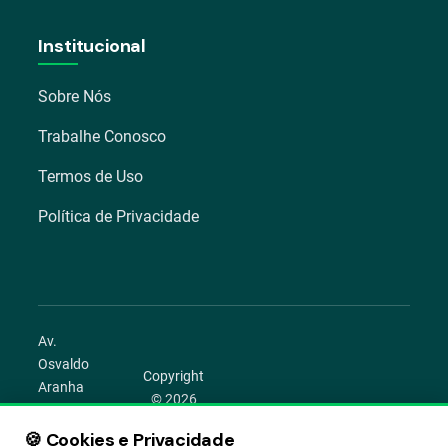
Institucional
Sobre Nós
Trabalhe Conosco
Termos de Uso
Política de Privacidade
Av.
Osvaldo
Copyright
Aranha
© 2026
1022 –
Aegro.
Bom
🍪 Cookies e Privacidade
play_circle
camera_alt
public
work
Todos os