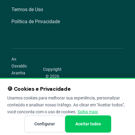
Termos de Uso
Política de Privacidade
Av.
Osvaldo
Copyright
Aranha
© 2026
1022 –
Aegro.
Bom
🍪 Cookies e Privacidade
play_circle
camera_alt
public
work
Todos os
Fim,
direitos
Usamos cookies para melhorar sua experiência, personalizar
Porto
reservados.
conteúdo e analisar nosso tráfego. Ao clicar em "Aceitar todos",
Alegre –
você concorda com o uso de cookies.
Saiba mais
RS
Configurar
Aceitar todos