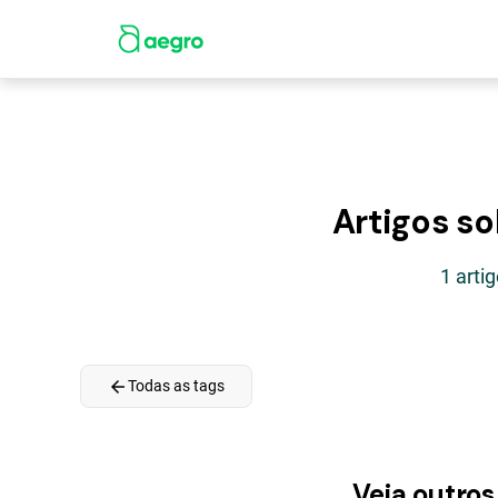
Artigos so
1 arti
arrow_back
Todas as tags
Veja outros