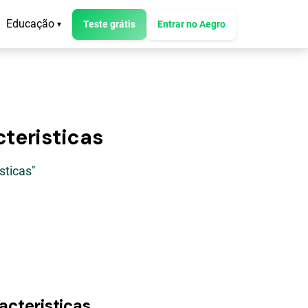
Educação
Teste grátis
Entrar no Aegro
▾
cteristicas
sticas"
acteristicas