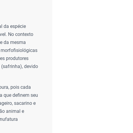
l da espécie
vel. No contexto
rate da mesma
 morfofisiológicas
res produtores
 (safrinha), devido
oura, pois cada
la que definem seu
ageiro, sacarino e
ção animal e
anufatura