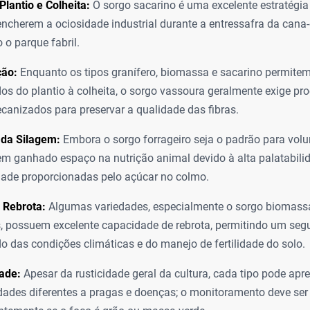
Plantio e Colheita:
O sorgo sacarino é uma excelente estratégia
encherem a ociosidade industrial durante a entressafra da cana-
 o parque fabril.
ão:
Enquanto os tipos granífero, biomassa e sacarino permit
s do plantio à colheita, o sorgo vassoura geralmente exige p
anizados para preservar a qualidade das fibras.
 da Silagem:
Embora o sorgo forrageiro seja o padrão para vol
em ganhado espaço na nutrição animal devido à alta palatabili
idade proporcionadas pelo açúcar no colmo.
 Rebrota:
Algumas variedades, especialmente o sorgo biomassa
s, possuem excelente capacidade de rebrota, permitindo um seg
 das condições climáticas e do manejo de fertilidade do solo.
ade:
Apesar da rusticidade geral da cultura, cada tipo pode apr
idades diferentes a pragas e doenças; o monitoramento deve ser