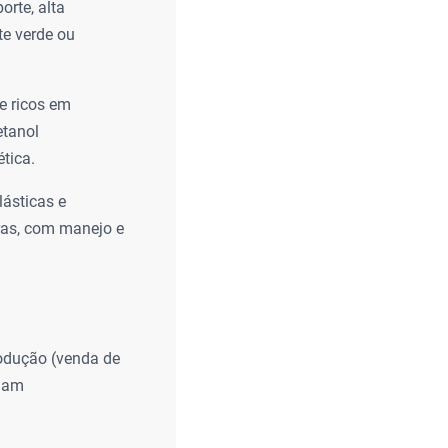
rte, alta
te verde ou
e ricos em
etanol
tica.
lásticas e
uras, com manejo e
produção (venda de
riam