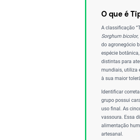
O que é Ti
A classificação 
Sorghum bicolor
,
do agronegócio br
espécie botânica
distintas para at
mundiais, utiliza
à sua maior tole
Identificar corre
grupo possui cara
uso final. As cinc
vassoura. Essa di
alimentação huma
artesanal.