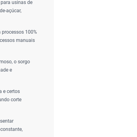
 para usinas de
de-açúcar,
em processos 100%
rocessos manuais
umoso, o sorgo
dade e
 e certos
undo corte
esentar
 constante,