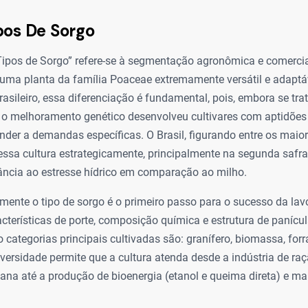
pos De Sorgo
“Tipos de Sorgo” refere-se à segmentação agronômica e comercia
 uma planta da família Poaceae extremamente versátil e adaptá
asileiro, essa diferenciação é fundamental, pois, embora se t
, o melhoramento genético desenvolveu cultivares com aptidões
ender a demandas específicas. O Brasil, figurando entre os maio
 essa cultura estrategicamente, principalmente na segunda safra
rância ao estresse hídrico em comparação ao milho.
tamente o tipo de sorgo é o primeiro passo para o sucesso da lav
cterísticas de porte, composição química e estrutura de panícu
o categorias principais cultivadas são: granífero, biomassa, forr
versidade permite que a cultura atenda desde a indústria de ra
na até a produção de bioenergia (etanol e queima direta) e m