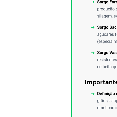
Sorgo Forr
produção d
silagem, e
Sorgo Sac
açúcares f
(especialm
Sorgo Vas
resistente
colheita q
Important
Definição 
grãos, sil
drasticame