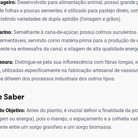
ageiro:
Desenvolvido para alimentação animal, possui grande po
e folhas e poucas sementes; é utilizado para pastejo direto, cor
xistindo variedades de dupla aptidão (forragem e grãos).
arino:
Semelhante à cana-de-açúcar, possui colmos suculentos 
ermentáveis, servindo como matéria-prima para a produção de 
ente na entressafra da cana) e silagem de alta qualidade energé
soura:
Distingue-se pela sua inflorescência com fibras longas, e
s, utilizadas especificamente na fabricação artesanal de vasso
ue diferem dos processos industriais dos outros tipos.
e Saber
do Objetivo:
Antes do plantio, é crucial definir a finalidade da 
agem ou energia), pois o manejo, o espaçamento e a colheita va
nte entre um sorgo granífero e um sorgo biomassa.