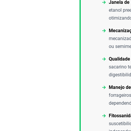
Janela de 
etanol pre
otimizando
Mecanizaç
mecanizado
ou semimec
Qualidade
sacarino t
digestibil
Manejo de
forrageiro
dependendo
Fitossanid
suscetibil