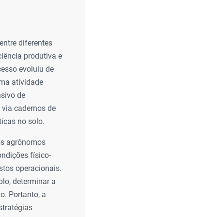
entre diferentes
iência produtiva e
cesso evoluiu de
uma atividade
nsivo de
a via cadernos de
icas no solo.
 os agrônomos
ndições físico-
stos operacionais.
plo, determinar a
o. Portanto, a
stratégias