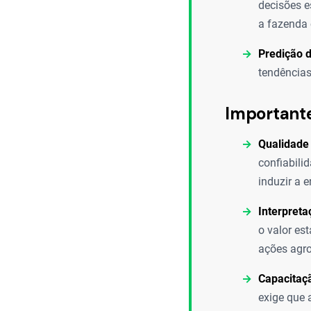
decisões e
a fazenda
Predição d
tendências
Important
Qualidade
confiabili
induzir a 
Interpreta
o valor es
ações agro
Capacitaç
exige que 