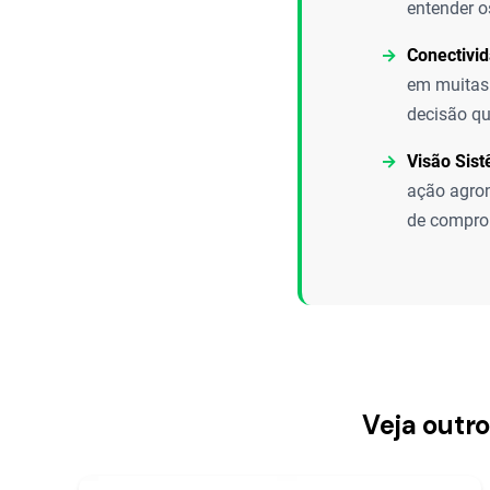
entender o
Conectivi
em muitas 
decisão q
Visão Sist
ação agron
de compro
Veja outr