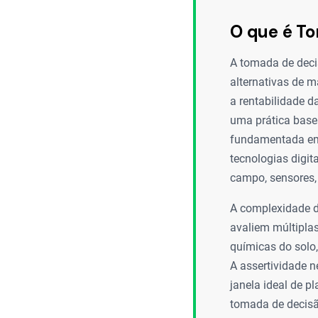
O que é To
A tomada de decis
alternativas de m
a rentabilidade d
uma prática basea
fundamentada em 
tecnologias digit
campo, sensores,
A complexidade d
avaliem múltiplas
químicas do solo,
A assertividade n
janela ideal de p
tomada de decisão