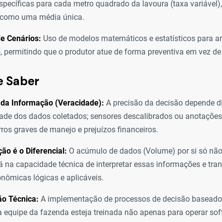
specíficas para cada metro quadrado da lavoura (taxa variável),
 como uma média única.
e Cenários:
Uso de modelos matemáticos e estatísticos para an
, permitindo que o produtor atue de forma preventiva em vez de
e Saber
 da Informação (Veracidade):
A precisão da decisão depende d
dade dos dados coletados; sensores descalibrados ou anotaçõe
erros graves de manejo e prejuízos financeiros.
ção é o Diferencial:
O acúmulo de dados (Volume) por si só não 
tá na capacidade técnica de interpretar essas informações e tr
nômicas lógicas e aplicáveis.
ão Técnica:
A implementação de processos de decisão baseado
a equipe da fazenda esteja treinada não apenas para operar so