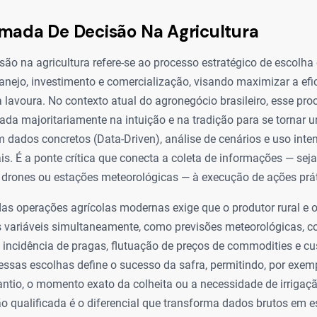
mada De Decisão Na Agricultura
ão na agricultura refere-se ao processo estratégico de escolha 
anejo, investimento e comercialização, visando maximizar a efic
a lavoura. No contexto atual do agronegócio brasileiro, esse pro
da majoritariamente na intuição e na tradição para se tornar 
dados concretos (Data-Driven), análise de cenários e uso inte
ais. É a ponte crítica que conecta a coleta de informações — sej
 drones ou estações meteorológicas — à execução de ações prát
as operações agrícolas modernas exige que o produtor rural e
 variáveis simultaneamente, como previsões meteorológicas, co
 incidência de pragas, flutuação de preços de commodities e cu
essas escolhas define o sucesso da safra, permitindo, por exem
lantio, o momento exato da colheita ou a necessidade de irrigaçã
 qualificada é o diferencial que transforma dados brutos em e