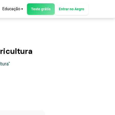
Educação
Teste grátis
Entrar no Aegro
▾
ricultura
tura"