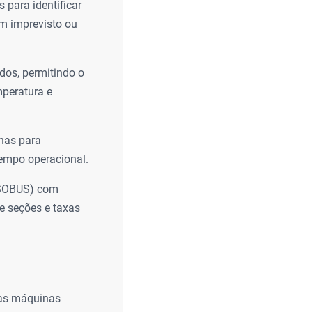
para identificar
m imprevisto ou
dos, permitindo o
peratura e
enas para
empo operacional.
ISOBUS) com
de seções e taxas
sas máquinas