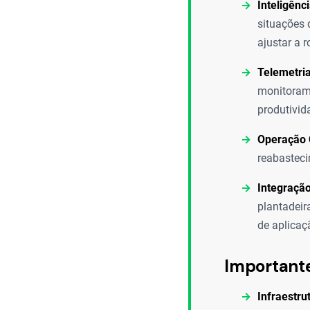
Inteligênc
situações 
ajustar a r
Telemetri
monitoram
produtivid
Operação 
reabasteci
Integraçã
plantadeir
de aplicaç
Important
Infraestru