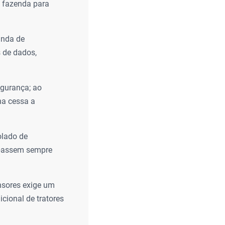
a fazenda para
anda de
s de dados,
gurança; ao
na cessa a
olado de
 passem sempre
nsores exige um
cional de tratores