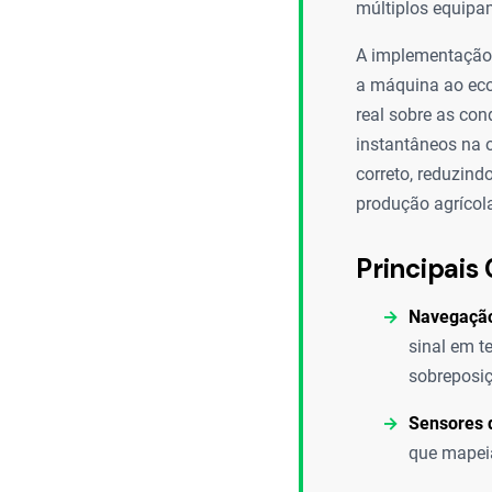
múltiplos equipa
A implementação d
a máquina ao eco
real sobre as co
instantâneos na 
correto, reduzin
produção agrícol
Principais 
Navegação
sinal em t
sobreposiç
Sensores 
que mapeia