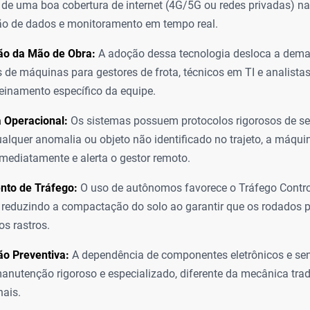
e uma boa cobertura de internet (4G/5G ou redes privadas) n
ão de dados e monitoramento em tempo real.
ção da Mão de Obra:
A adoção dessa tecnologia desloca a dem
 de máquinas para gestores de frota, técnicos em TI e analista
reinamento específico da equipe.
 Operacional:
Os sistemas possuem protocolos rigorosos de se
ualquer anomalia ou objeto não identificado no trajeto, a máqui
mediatamente e alerta o gestor remoto.
nto de Tráfego:
O uso de autônomos favorece o Tráfego Contr
 reduzindo a compactação do solo ao garantir que os rodados
s rastros.
o Preventiva:
A dependência de componentes eletrônicos e se
anutenção rigoroso e especializado, diferente da mecânica tradi
ais.