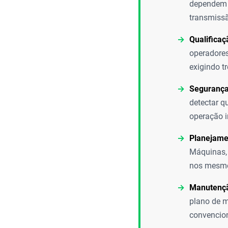
dependem d
transmiss
Qualifica
operadores
exigindo t
Segurança
detectar q
operação i
Planejame
Máquinas,
nos mesmo
Manutençã
plano de m
convencion