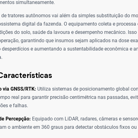
mentos simultaneamente.
e tratores autônomos vai além da simples substituição do moto
ssistema digital da fazenda. O equipamento coleta e process
ndições do solo, saúde da lavoura e desempenho mecânico. Isso 
operação, garantindo que insumos sejam aplicados na dose exat
do desperdícios e aumentando a sustentabilidade econômica e a
a.
Características
 via GNSS/RTK:
Utiliza sistemas de posicionamento global co
empo real para garantir precisão centimétrica nas passadas, ev
ões e falhas.
de Percepção:
Equipado com LiDAR, radares, câmeras e sensore
m o ambiente em 360 graus para detectar obstáculos fixos ou