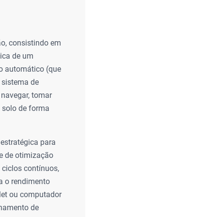
ão, consistindo em
sica de um
o automático (que
 sistema de
a navegar, tomar
e solo de forma
estratégica para
e de otimização
 ciclos contínuos,
a o rendimento
blet ou computador
onamento de