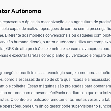
rator Autônomo
 representa o ápice da mecanização e da agricultura de precis
cola capaz de realizar operações de campo sem a presença fí
ne. Diferente dos modelos convencionais ou daqueles com pilot
ervisão humana direta), o trator autônomo utiliza um complexo
ficial, GPS de alta precisão, telemetria e sensores avançados par
nais e executar tarefas como plantio, pulverização e preparo d
gronegócio brasileiro, essa tecnologia surge como uma solução 
cos, como a escassez de mão de obra qualificada e a necessidad
antio e colheita. Essas máquinas são projetadas para operar em
balho noturno com a mesma eficiência do diurno, o que maximiz
rotas. O controle é realizado remotamente, muitas vezes via ta
e operações, onde um único gestor pode supervisionar o funci