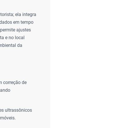
rista; ela integra
a dados em tempo
permite ajustes
a e no local
mbiental da
m correção de
itando
s ultrassônicos
 móveis.