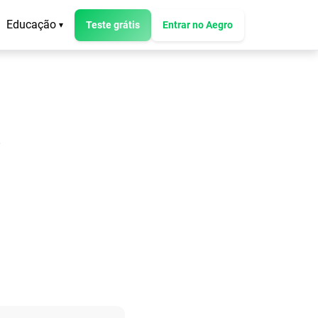
Educação
Teste grátis
Entrar no Aegro
▾
o