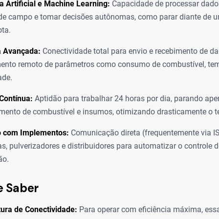
ia Artificial e Machine Learning:
Capacidade de processar dados 
de campo e tomar decisões autônomas, como parar diante de u
ota.
a Avançada:
Conectividade total para envio e recebimento de da
ento remoto de parâmetros como consumo de combustível, tem
ade.
Contínua:
Aptidão para trabalhar 24 horas por dia, parando ap
mento de combustível e insumos, otimizando drasticamente o t
o com Implementos:
Comunicação direta (frequentemente via 
as, pulverizadores e distribuidores para automatizar o controle 
ão.
e Saber
tura de Conectividade:
Para operar com eficiência máxima, es