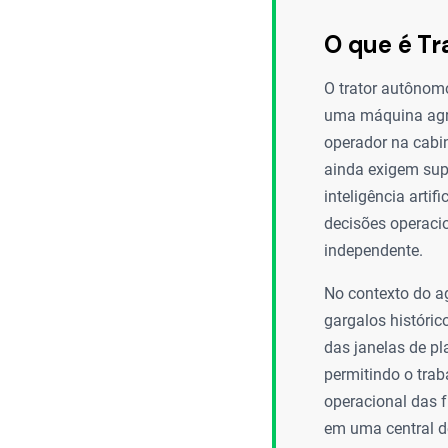
O que é T
O trator autônomo
uma máquina agrí
operador na cabi
ainda exigem sup
inteligência arti
decisões operacio
independente.
No contexto do a
gargalos históri
das janelas de pl
permitindo o tra
operacional das f
em uma central d