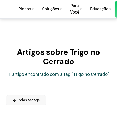
Para
Planos
Soluções
Educação
▾
▾
▾
▾
Você
Artigos sobre Trigo no
Cerrado
1 artigo encontrado com a tag "Trigo no Cerrado"
arrow_back
Todas as tags