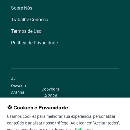
Sobre Nós
Trabalhe Conosco
Termos de Uso
Política de Privacidade
Av.
Osvaldo
Copyright
Aranha
© 2026
1022 –
Aegro.
Bom
🍪 Cookies e Privacidade
play_circle
camera_alt
public
work
Todos os
Fim,
direitos
Usamos cookies para melhorar sua experiência, personalizar
Porto
reservados.
conteúdo e analisar nosso tráfego. Ao clicar em "Aceitar todos",
Alegre –
você concorda com o uso de cookies.
Saiba mais