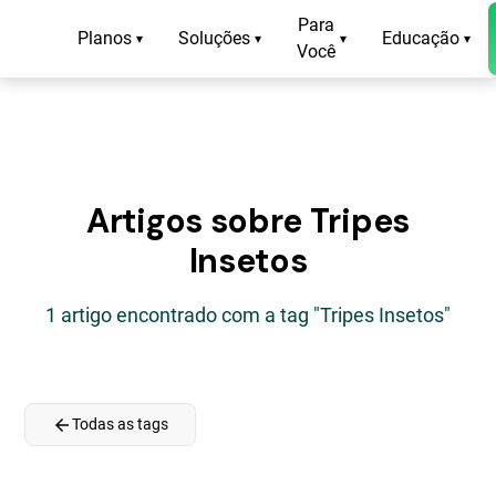
Para
Planos
Soluções
Educação
▾
▾
▾
▾
Você
Artigos sobre Tripes
Insetos
1 artigo encontrado com a tag "Tripes Insetos"
arrow_back
Todas as tags