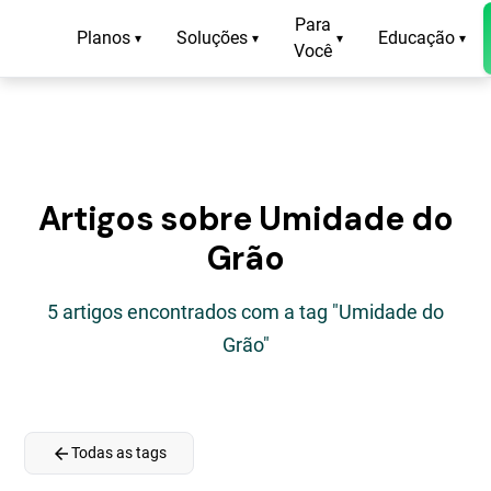
Para
Planos
Soluções
Educação
▾
▾
▾
▾
Você
Artigos sobre Umidade do
Grão
5 artigos encontrados com a tag "Umidade do
Grão"
arrow_back
Todas as tags