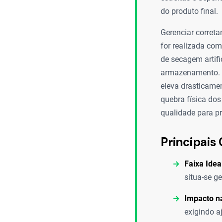
do produto final.
Gerenciar correta
for realizada co
de secagem artif
armazenamento. P
eleva drasticamen
quebra física dos
qualidade para p
Principais 
Faixa Idea
situa-se g
Impacto n
exigindo a