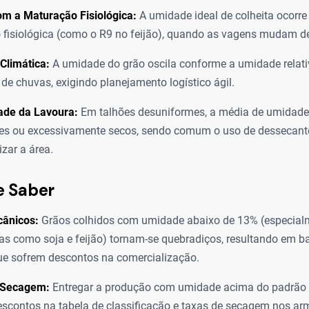
om a Maturação Fisiológica:
A umidade ideal de colheita ocorre
fisiológica (como o R9 no feijão), quando as vagens mudam de
 Climática:
A umidade do grão oscila conforme a umidade relativ
 de chuvas, exigindo planejamento logístico ágil.
ade da Lavoura:
Em talhões desuniformes, a média de umidad
des ou excessivamente secos, sendo comum o uso de dessecant
zar a área.
e Saber
ânicos:
Grãos colhidos com umidade abaixo de 13% (especia
s como soja e feijão) tornam-se quebradiços, resultando em b
ue sofrem descontos na comercialização.
 Secagem:
Entregar a produção com umidade acima do padrão 
escontos na tabela de classificação e taxas de secagem nos a