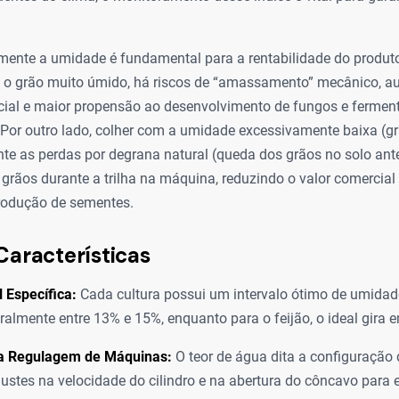
mente a umidade é fundamental para a rentabilidade do produtor
m o grão muito úmido, há riscos de “amassamento” mecânico, 
icial e maior propensão ao desenvolvimento de fungos e fermen
or outro lado, colher com a umidade excessivamente baixa (gr
te as perdas por degrana natural (queda dos grãos no solo ante
 grãos durante a trilha na máquina, reduzindo o valor comercial
rodução de sementes.
Características
l Específica:
Cada cultura possui um intervalo ótimo de umidade
eralmente entre 13% e 15%, enquanto para o feijão, o ideal gira 
a Regulagem de Máquinas:
O teor de água dita a configuração d
justes na velocidade do cilindro e na abertura do côncavo para e