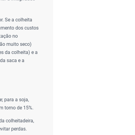
. Se a colheita
aumento dos custos
tação no
ão muito seco)
s da colheita) e a
 da saca e a
; para a soja,
em torno de 15%.
a colheitadeira,
vitar perdas.