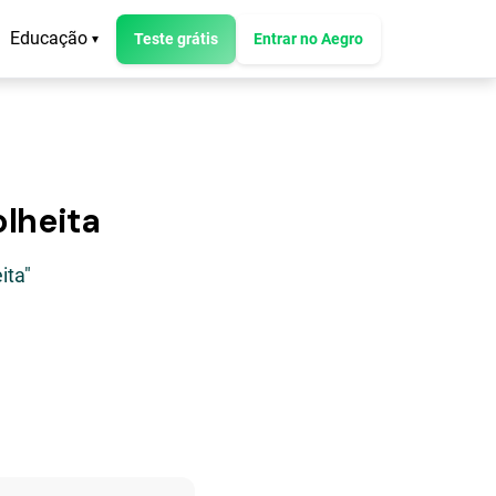
Educação
Teste grátis
Entrar no Aegro
▾
lheita
ita"