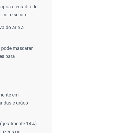
 após o estádio de
 cor e secam.
a do ar e a
e pode mascarar
es para
lmente em
andas e grãos
(geralmente 14%)
rmazéns ou