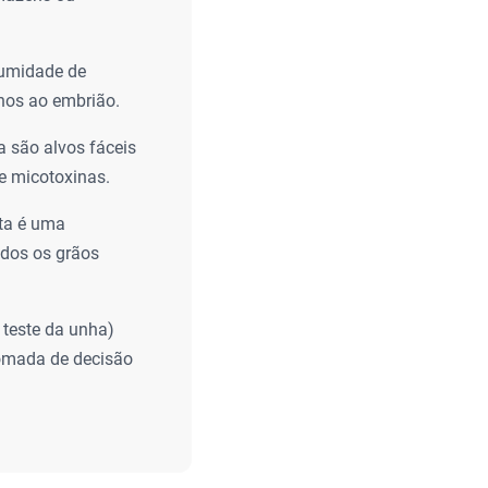
 umidade de
anos ao embrião.
são alvos fáceis
e micotoxinas.
ita é uma
odos os grãos
 teste da unha)
omada de decisão