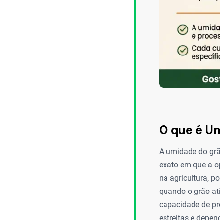
O que é Um
A umidade do grã
exato em que a op
na agricultura, p
quando o grão at
capacidade de pr
estreitas e depen