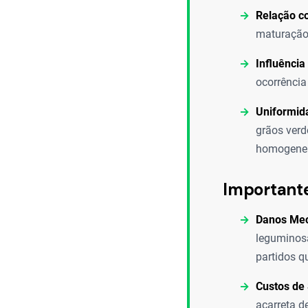
Relação c
maturação 
Influência
ocorrência
Uniformid
grãos ver
homogenei
Important
Danos Mec
leguminosa
partidos q
Custos de
acarreta d