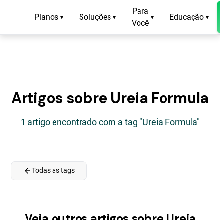
Para
Planos
Soluções
Educação
▾
▾
▾
▾
Você
Artigos sobre Ureia Formula
1 artigo encontrado com a tag "Ureia Formula"
arrow_back
Todas as tags
Veja outros artigos sobre Ureia