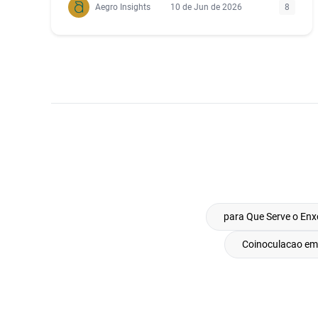
Aegro Insights
10 de Jun de 2026
8
para Que Serve o Enx
Coinoculacao em