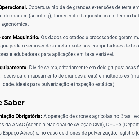
Operacional:
Cobertura rápida de grandes extensões de terra 
nto manual (scouting), fornecendo diagnósticos em tempo háb
o agronômica.
o com Maquinário:
Os dados coletados e processados geram m
 que podem ser inseridos diretamente nos computadores de bor
ores e adubadoras para aplicações em taxa variável.
Equipamento:
Divide-se majoritariamente em dois grupos: asas f
 ideais para mapeamento de grandes áreas) e multirotores (ma
idade, ideais para pulverização e inspeção estática).
e Saber
tação Obrigatória:
A operação de drones agrícolas no Brasil e
s da ANAC (Agência Nacional de Aviação Civil), DECEA (Depar
o Espaço Aéreo) e, no caso de drones de pulverização, registro