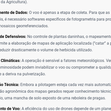
 da Agricultura).
ento de Dados:
O voo é apenas a etapa de coleta. Para que as
is, é necessário softwares específicos de fotogrametria para pr
mosaicos georreferenciados.
de Defensivos:
No controle de plantas daninhas, o mapeament
mite a elaboração de mapas de aplicação localizada (“catar” a 
eduzir drasticamente o volume de herbicida utilizado.
Climáticas:
A operação é sensível a fatores meteorológicos. Ve
uminosidade podem inviabilizar o voo ou comprometer a quali
e a deriva na pulverização.
ão Técnica:
Embora a pilotagem esteja cada vez mais automati
ção agronômica dos mapas gerados requer conhecimento técnico 
o, uma mancha de solo exposto de uma reboleira de pragas.
nto de Voo:
A eficiência do uso de drones depende de um plan