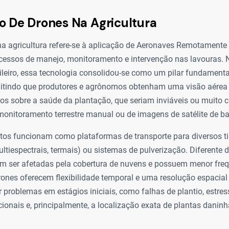
o De Drones Na Agricultura
na agricultura refere-se à aplicação de Aeronaves Remotamente
ocessos de manejo, monitoramento e intervenção nas lavouras. 
leiro, essa tecnologia consolidou-se como um pilar fundamenta
mitindo que produtores e agrônomos obtenham uma visão aérea
os sobre a saúde da plantação, que seriam inviáveis ou muito 
monitoramento terrestre manual ou de imagens de satélite de ba
os funcionam como plataformas de transporte para diversos ti
tiespectrais, termais) ou sistemas de pulverização. Diferente
dem ser afetadas pela cobertura de nuvens e possuem menor fre
rones oferecem flexibilidade temporal e uma resolução espacial 
r problemas em estágios iniciais, como falhas de plantio, estress
icionais e, principalmente, a localização exata de plantas danin