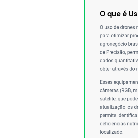
O que é Us
O uso de drones 
para otimizar pr
agronegócio brasi
de Precisão, per
dados quantitativ
obter através do 
Esses equipament
câmeras (RGB, mul
satélite, que po
atualização, os d
permite identifica
deficiências nutr
localizado.