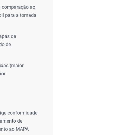
em comparação ao
il para a tomada
apas de
do de
ixas (maior
ior
xige conformidade
tamento de
 junto ao MAPA