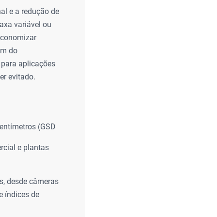
nal e a redução de
taxa variável ou
economizar
ém do
 para aplicações
er evitado.
entímetros (GSD
rcial e plantas
as, desde câmeras
e índices de