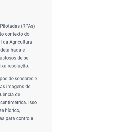
 Pilotadas (RPAs)
No contexto do
l da Agricultura
 detalhada e
custosos de se
ixa resolução.
pos de sensores e
 das imagens de
quência de
centimétrica. Isso
e hídrico,
has para controle