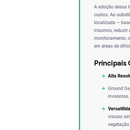
A adoção dessa te
custos. Ao substi
localizada — bas
insumos, reduzir 
monitoramento, o
em áreas de difíc
Principais 
Alta Resol
Ground Sam
invasoras,
Versatilid
visuais si
vegetação 