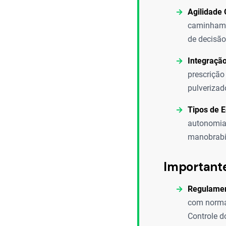
Agilidade 
caminhame
de decisã
Integraçã
prescrição
pulverizad
Tipos de 
autonomia,
manobrabil
Important
Regulamen
com norma
Controle d