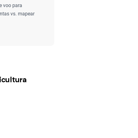
e voo para
antas vs. mapear
icultura