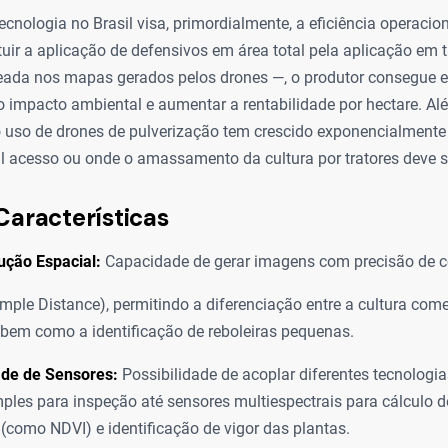
cnologia no Brasil visa, primordialmente, a eficiência operacio
tuir a aplicação de defensivos em área total pela aplicação em 
eada nos mapas gerados pelos drones —, o produtor consegue 
o impacto ambiental e aumentar a rentabilidade por hectare. Al
 uso de drones de pulverização tem crescido exponencialmente
il acesso ou onde o amassamento da cultura por tratores deve s
Características
ução Espacial:
Capacidade de gerar imagens com precisão de c
ple Distance), permitindo a diferenciação entre a cultura come
 bem como a identificação de reboleiras pequenas.
ade de Sensores:
Possibilidade de acoplar diferentes tecnologi
mples para inspeção até sensores multiespectrais para cálculo d
(como NDVI) e identificação de vigor das plantas.