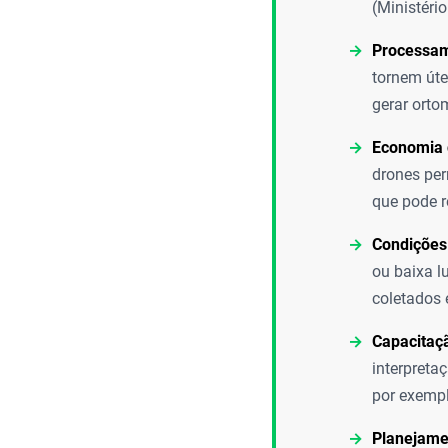
(Ministério
Processam
tornem úte
gerar orto
Economia 
drones per
que pode r
Condições 
ou baixa l
coletados 
Capacitaç
interpreta
por exempl
Planejame