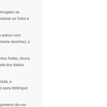
 imagens se
ocessar as fotos e
o prévio com
planta daninha), o
ntos fortes, chuva
dade dos dados
zada, a
para distinguir,
ejamento de voo