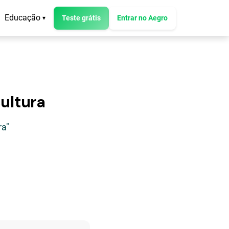
Educação
Teste grátis
Entrar no Aegro
▾
ultura
ra"